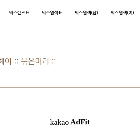
믹스렌즈표
믹스염색표
믹스염색(남)
믹스염색(여)
 :: 묶은머리 ::