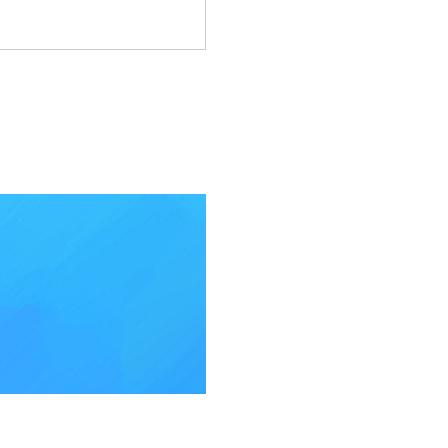
토리묶은
머리 메이플남자캐릭터