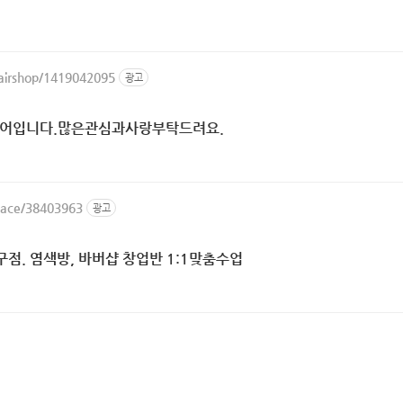
hairshop/1419042095
광고
어입니다.많은관심과사랑부탁드려요.
place/38403963
광고
점. 염색방, 바버샵 창업반 1:1맞춤수업