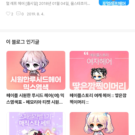
리로얄헤어 메이플스토리로얄헤어쿠폰 메이플로얄헤어쿠
멀 레프 헤어 [출시일] 2018년 01월 04일, 올스타초이스
폰 메이플트랜디 메이플트렌디 메이플트랜디로얄헤어 메
헤어쿠폰엘리스왕국 ( MAPLEALICE.COM )메이플 메이
이플트렌디로얄헤어 메이플스토리트랜디로얄헤어 메이플
2
0
2019. 8. 4.
플스토리 엘리스왕국 메이플남자헤어 메이플남자헤어종류
스토리트렌디로얄헤어 MAPLEROYALHAIR 메이플초이
메이플포멀레프머리 메이플스토리포멀레프머리 메이플남
스헤어 메이플스토리초이스헤어
자캐릭터헤어 메이플헤어추천 메이플포멀레프 메이플스토
리포멀레프 메이플포멀레프헤어 메이플스토리포멀레프헤
어 MapleStory Maple MapleHair MapleStoryHair
이 블로그 인기글
메이플로얄헤어 메이플스토리로얄헤어 메이플스토리로얄
헤어쿠폰 메이플로얄헤어쿠폰 메이플트랜디 메이플트렌디
메이플트랜디로얄헤어 메이플트렌디로얄헤어 메이플스토
리트랜디로얄헤어 메이플스토리트렌디로얄헤어 MAPLE
ROYALHAIR 메이플초이스헤어 메이플스토리초이스헤
어
메이플 시원한 루시드 헤어(여) 믹
메이플스토리 여캐 헤어 :: 땋은깜
스염색표 - 메모리아 티켓 시원한
찍이머리 ::
루시드 헤어(여) 믹염, 시루시드