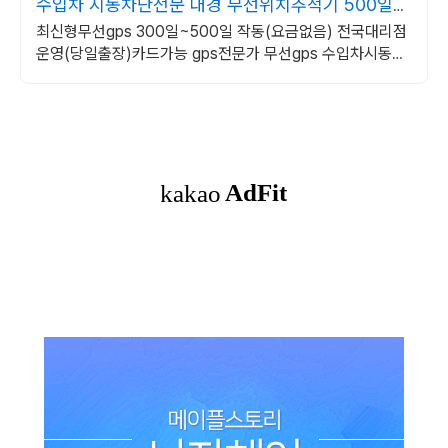
수입차 시동차단전문 대경 무선위치추적기 500일작
동
최신형무선gps 300일~500일 작동(요금없음) 전국대리점
운영(당일출장)카드가능 gps전문가 무선gps 수입차시동차
단전문 30년노하우기술 전국당일출장 24시상담