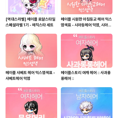
[역대스라벨] 메이플 로얄스타일
메이플 시원한 아침등교 헤어 믹스
스페셜라벨 1기 - 매직스타 세트
염색표 - 시아등헤어 믹염, 시아등
믹스염색
메이플 샤베트 헤어 믹스염색표 -
메이플스토리 여캐 헤어 :: 사과롱
샤베트헤어 믹염
롱헤어 ::