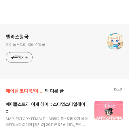
로그 정보
엘리스왕국
메이플스토리 엘리스왕국
구독하기
더보기
메이플 코디북/여자헤어
의 다른 글
메이플스토리 여캐 헤어 :: 스타업스타일헤어
::
글 내용
MAPLESTORY FEMALE HAIR메이플스토리 여자 헤어
스타업스타일 헤어 [출시일] 2011년 04월 28일, 메이플