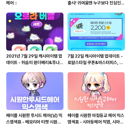
헤어 ::
출시! 귀여움엔 누구보다 진심인
편
2021년 7월 29일 캐시아이템 업
7월 22일 캐시아이템 업데이트 -
데이트 - 위습의 원더베리&루나
로얄스타일 쿠폰&마스터피스, 마
크리스탈, 원더블랙 14기 펫 오로
라벨 13기, 스라벨 100기, 마스터
라 버블 세트, 루나쁘띠 3기 쁘띠
피스, 로얄스타일 확률
초롱나비, 원더베리 확률
메이플 시원한 루시드 헤어(남) 믹
메이플 시원한 아침등교 헤어 믹스
스염색표 - 메모리아 티켓 시원한
염색표 - 시아등헤어 믹염, 시아등
루시드 헤어(남) 믹염, 시루시드
믹스염색