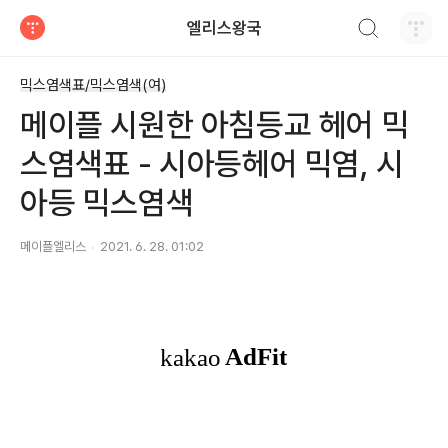
검색하기
엘리스왕국
티스토리
믹스염색표/믹스염색(여)
메이플 시원한 아침등교 헤어 믹
스염색표 - 시아등헤어 믹염, 시
아등 믹스염색
메이플엘리스
2021. 6. 28. 01:02