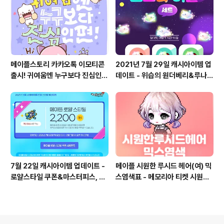
메이플스토리 카카오톡 이모티콘
2021년 7월 29일 캐시아이템 업
출시! 귀여움엔 누구보다 진심인
데이트 - 위습의 원더베리&루나
편
크리스탈, 원더블랙 14기 펫 오로
라 버블 세트, 루나쁘띠 3기 쁘띠
초롱나비, 원더베리 확률
7월 22일 캐시아이템 업데이트 -
메이플 시원한 루시드 헤어(여) 믹
로얄스타일 쿠폰&마스터피스, 마
스염색표 - 메모리아 티켓 시원한
라벨 13기, 스라벨 100기, 마스터
루시드 헤어(여) 믹염, 시루시드
피스, 로얄스타일 확률