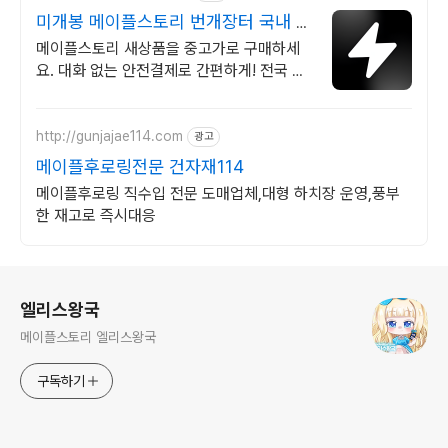
미개봉 메이플스토리 번개장터 국내 최
대 브랜드 중고거래
메이플스토리 새상품을 중고가로 구매하세
요. 대화 없는 안전결제로 간편하게! 전국 각
지에서 올라오는 전국구 최다 상품 매일 10
만 개 이상의 신규 상품 업로드
http://gunjajae114.com
광고
메이플후로링전문 건자재114
메이플후로링 직수입 전문 도매업체,대형 하치장 운영,풍부
한 재고로 즉시대응
로그 정보
엘리스왕국
메이플스토리 엘리스왕국
구독하기