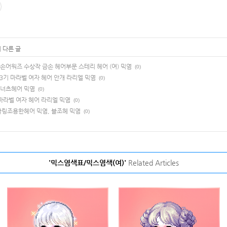
 다른 글
금손어워즈 수상작 금손 헤어부문 스테리 헤어 (여) 믹염
(0)
13기 마라벨 여자 헤어 안개 라리엘 믹염
(0)
리너츠헤어 믹염
(0)
 마라벨 여자 헤어 라리엘 믹염
(0)
블링조용한헤어 믹염, 블조헤 믹염
(0)
'믹스염색표/믹스염색(여)'
Related Articles