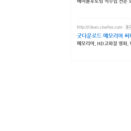
메이플후로링 직수입 전문 
http://clean.cinefox.com
광
굿다운로드 메모리아 씨
메모리아, HD고화질 영화,