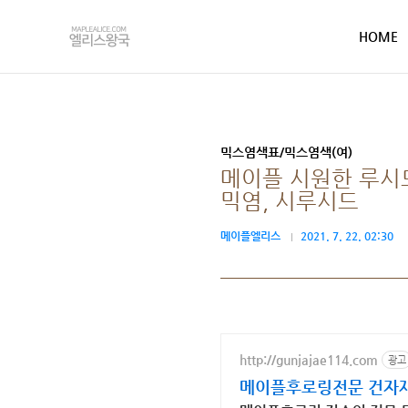
본문 바로가기
HOME
믹스염색표/믹스염색(여)
메이플 시원한 루시드
믹염, 시루시드
메이플엘리스
2021. 7. 22. 02:30
http://gunjajae114.com
광고
메이플후로링전문 건자재