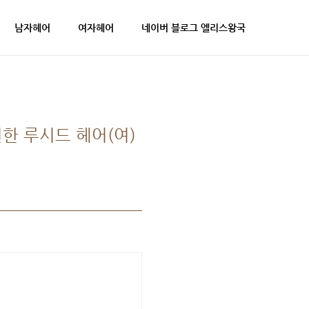
남자헤어
여자헤어
네이버 블로그 엘리스왕국
한 루시드 헤어(여)