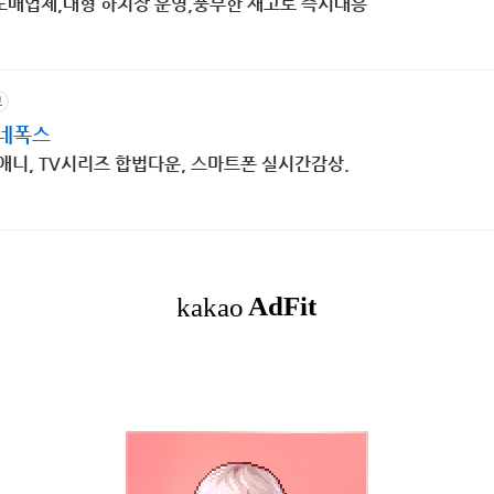
도매업체,대형 하치장 운영,풍부한 재고로 즉시대응
고
네폭스
 애니, TV시리즈 합법다운, 스마트폰 실시간감상.