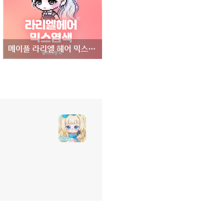
메이플 라리엘 헤어 믹스염색표 - 13기 마라벨 여자 헤어 라리엘 믹염