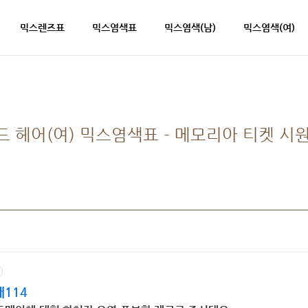
믹스렌즈표
믹스염색표
믹스염색(남)
믹스염색(여)
 헤어(여) 믹스염색표 - 메모리아 티켓 시원
114