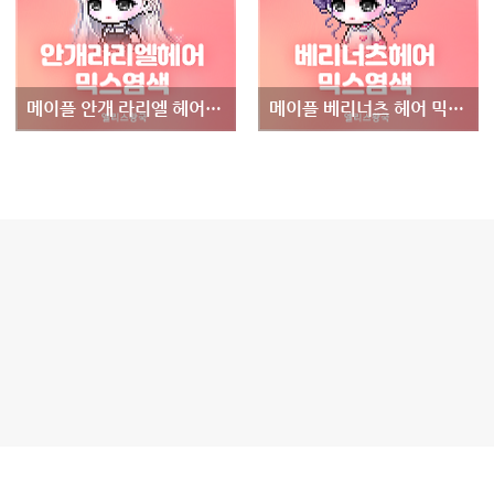
메이플 안개 라리엘 헤어 믹스염색표 - 13기 마라벨 여자 헤어 안개 라리엘 믹염
메이플 베리너츠 헤어 믹스염색표 - 베리너츠헤어 믹염