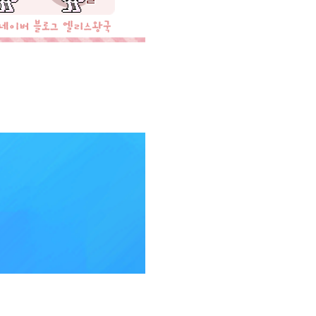
염색 메이플스토리 믹스염색 믹염 메이
색표 메이플 믹염 추천 ​메이플라
이플스토리시원한루시드헤어믹염 메이