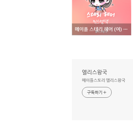
메이플 스테리 헤어 (여) 믹스염색표 - 금손어워즈 수상작 금손 헤어부문 스테리 헤어 (여) 믹염
엘리스왕국
메이플스토리 엘리스왕국
구독하기