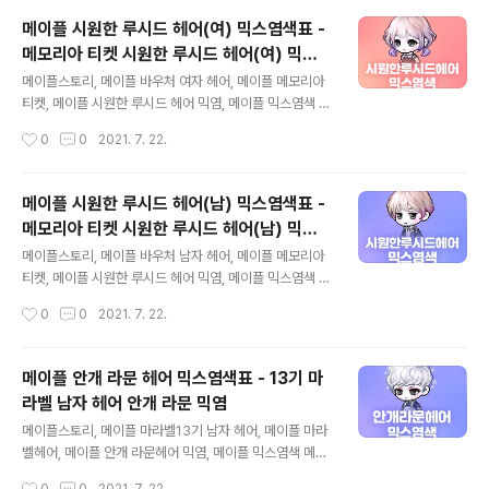
메이플 시원한 루시드 헤어(여) 믹스염색표 -
메모리아 티켓 시원한 루시드 헤어(여) 믹염,
글 내용
시루시드
메이플스토리, 메이플 바우처 여자 헤어, 메이플 메모리아
티켓, 메이플 시원한 루시드 헤어 믹염, 메이플 믹스염색 메
이플스토리 믹스염색 믹염 메이플믹염 메이플스토리믹염
작성시간
0
0
2021. 7. 22.
엘리스왕국 메이플스토리엘리스왕국 메이플엘리스왕국 믹
스염색표 메이플스토리 믹스염색표 메이플 믹염 추천 ​메이
플라리엘헤어 메이플 시원한 루시드 헤어믹염 메이플스토
메이플 시원한 루시드 헤어(남) 믹스염색표 -
리시원한 루시드 헤어 믹염, 메이플시루시드헤어믹염, 메
메모리아 티켓 시원한 루시드 헤어(남) 믹염,
이플스토리시원한루시드헤어믹염 메이플 시루시드,메이플
글 내용
시루시드
시원한 루시드 헤어 여자, 메이플 시원한 루시드 헤어 믹스
메이플스토리, 메이플 바우처 남자 헤어, 메이플 메모리아
염색표
티켓, 메이플 시원한 루시드 헤어 믹염, 메이플 믹스염색 메
이플스토리 믹스염색 믹염 메이플믹염 메이플스토리믹염
작성시간
0
0
2021. 7. 22.
엘리스왕국 메이플스토리엘리스왕국 메이플엘리스왕국 믹
스염색표 메이플스토리 믹스염색표 메이플 믹염 추천 ​메이
플라리엘헤어 메이플 시원한 루시드 헤어믹염 메이플스토
메이플 안개 라문 헤어 믹스염색표 - 13기 마
리시원한 루시드 헤어 믹염, 메이플시루시드헤어믹염, 메
라벨 남자 헤어 안개 라문 믹염
이플스토리시원한루시드헤어믹염 메이플 시루시드,메이플
글 내용
시원한 루시드 헤어 남자, 메이플 시원한 루시드 헤어 믹스
메이플스토리, 메이플 마라벨13기 남자 헤어, 메이플 마라
염색표
벨헤어, 메이플 안개 라문헤어 믹염, 메이플 믹스염색 메이
플스토리 믹스염색 믹염 메이플믹염 메이플스토리믹염 엘
작성시간