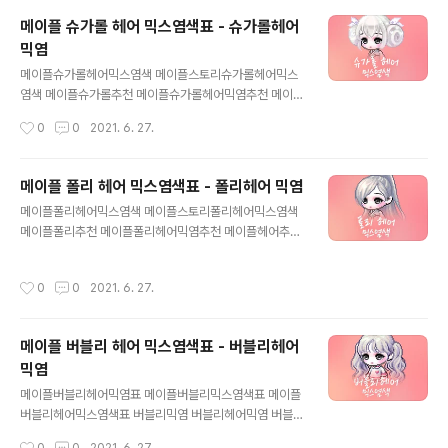
스염색표 메이플샤베트 메이플샤베트헤어 메이플샤베트
메이플 슈가롤 헤어 믹스염색표 - 슈가롤헤어
메이플샤베트헤어 메이플샤베트헤어 메이플샤베트믹염 메
믹염
이플스토리샤베트믹스염색 메이플스토리 메이플 엘리스왕
글 내용
국 페어리브로헤어 메이플페어리브로헤어종류 메이플페어
메이플슈가롤헤어믹스염색 메이플스토리슈가롤헤어믹스
리브로샤베트 메이플페어리브로의헤어선택쿠폰 메이플페
염색 메이플슈가롤추천 메이플슈가롤헤어믹염추천 메이플
어리브로
헤어추천 메이플믹스염색추천 메이플슈가롤헤어믹염표 메
작성시간
0
0
2021. 6. 27.
이플슈가롤믹스염색표 메이플슈가롤헤어믹스염색표 슈가
롤믹염 슈가롤헤어믹염 슈가롤헤어믹스염색 슈가롤헤어믹
스염색표 메이플슈가롤 메이플슈가롤헤어 메이플슈가롤
메이플 폴리 헤어 믹스염색표 - 폴리헤어 믹염
메이플슈가롤헤어 메이플슈가롤헤어 메이플슈가롤믹염 메
글 내용
메이플폴리헤어믹스염색 메이플스토리폴리헤어믹스염색
이플스토리슈가롤믹스염색 메이플스토리 메이플 엘리스왕
메이플폴리추천 메이플폴리헤어믹염추천 메이플헤어추천
국 페어리브로헤어 메이플페어리브로헤어종류 메이플페어
메이플믹스염색추천 메이플폴리헤어믹염표 메이플폴리믹
리브로슈가롤 메이플페어리브로의헤어선택쿠폰 메이플페
스염색표 메이플폴리헤어믹스염색표 폴리믹염 폴리헤어믹
어리브로
작성시간
0
0
2021. 6. 27.
염 폴리헤어믹스염색 폴리헤어믹스염색표 메이플폴리 메
이플폴리헤어 메이플폴리 메이플폴리헤어 메이플폴리헤어
메이플폴리믹염 메이플스토리폴리믹스염색 메이플스토리
메이플 버블리 헤어 믹스염색표 - 버블리헤어
메이플 엘리스왕국 페어리브로헤어 메이플페어리브로헤어
믹염
종류 메이플페어리브로폴리 메이플페어리브로의헤어선택
글 내용
쿠폰 메이플페어리브로
메이플버블리헤어믹염표 메이플버블리믹스염색표 메이플
버블리헤어믹스염색표 버블리믹염 버블리헤어믹염 버블리
헤어믹스염색 버블리헤어믹스염색표 메이플버블리 메이플
작성시간