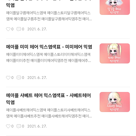
원한아등헤어믹염 메이플 시아등 메이플시아등 메이플시
믹염
아등헤어 믹스염색표
글 내용
메이플달구름헤어믹스염색 메이플스토리달구름헤어믹스
염색 메이플달구름추천 메이플달구름헤어믹염추천 메이플
헤어추천 메이플믹스염색추천 메이플달구름헤어믹염표 메
작성시간
0
0
2021. 6. 27.
이플달구름믹스염색표 표 달구름믹염 달구름헤어믹염 달
구름헤어믹스염색 달구름헤어믹스염색표 메이플달구름 메
이플달구름헤어 메이플달구름 메이플달구름헤어 메이플달
메이플 미미 헤어 믹스염색표 - 미미헤어 믹염
구름헤어 메이플시달구름믹염 메이플스토리달구름믹스염
글 내용
메이플미미헤어믹스염색 메이플스토리미미헤어믹스염색
색 메이플스토리 메이플 엘리스왕국 페어리브로헤어 메이
메이플미미추천 메이플미미헤어믹염추천 메이플헤어추천
플페어리브로헤어종류 메이플페어리브로달구름 메이플페
메이플믹스염색추천 메이플미미헤어믹염표 메이플미미믹
어리브로의헤어선택쿠폰 메이플페어리브
스염색표 메이플미미헤어믹스염색표
작성시간
0
0
2021. 6. 27.
메이플 샤베트 헤어 믹스염색표 - 샤베트헤어
믹염
글 내용
메이플샤베트헤어믹스염색 메이플스토리샤베트헤어믹스
염색 메이플샤베트추천 메이플샤베트헤어믹염추천 메이플
헤어추천 메이플믹스염색추천 메이플샤베트헤어믹염표 메
작성시간
0
0
2021. 6. 27.
이플샤베트믹스염색표 메이플샤베트헤어믹스염색표 샤베
트믹염 샤베트헤어믹염 샤베트헤어믹스염색 샤베트헤어믹