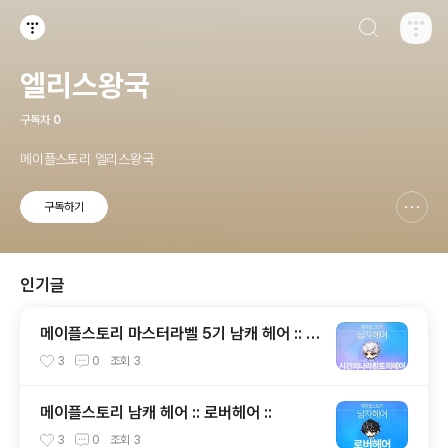
검색하기
티스토리
엘리스왕국
구독자
0
메이플스토리 엘리스왕국
구독하기
신고하기 레이어
열기
인기글
메이플스토리 마스터라벨 5기 남캐 헤어 :: 시
간의나라흰토끼헤어 ::
3
0
조회
3
메이플스토리 남캐 헤어 :: 로버헤어 ::
3
0
조회
3