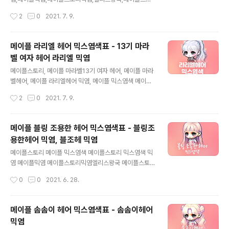
리엘리스왕국,메이플엘리스왕국,믹스염색표,메이플스토리
작성시간
2
0
2021. 7. 9.
믹스염색표,메이플 믹염 추천,​메이플베리너츠헤어,메이플
베리너츠믹염,메이플스토리베리너츠헤어믹염,메이플베리
너츠헤어믹염,메이플스토리베리너츠헤어믹염,메이플 베리
메이플 라리엘 헤어 믹스염색표 - 13기 마라
너츠,메이플베리너츠,메이플베리너츠헤어 믹스염색표
벨 여자 헤어 라리엘 믹염
글 내용
메이플스토리, 메이플 마라벨13기 여자 헤어, 메이플 마라
벨헤어, 메이플 라리엘헤어 믹염, 메이플 믹스염색 메이플
스토리 믹스염색 믹염 메이플믹염 메이플스토리믹염 엘리
작성시간
2
0
2021. 7. 9.
스왕국 메이플스토리엘리스왕국 메이플엘리스왕국 믹스염
색표 메이플스토리 믹스염색표 메이플 믹염 추천 ​메이플라
리엘헤어 메이플라리엘믹염 메이플스토리라리엘헤어믹염,
메이플 블링 조용한 헤어 믹스염색표 - 블링조
메이플라리엘헤어믹염, 메이플스토리라리엘헤어믹염 메이
용한헤어 믹염, 블조헤 믹염
플 라리엘,메이플 라리엘, 메이플라리엘헤어 믹스염색표
글 내용
메이플스토리 메이플 믹스염색 메이플스토리 믹스염색 믹
염 메이플믹염 메이플스토리믹염엘리스왕국 메이플스토리
엘리스왕국 메이플엘리스왕국 믹스염색표 메이플스토리
작성시간
0
0
2021. 6. 28.
믹스염색표 메이플 믹염 추천 ​메이플블링조용헤어 메이플
블링조용믹염 메이플스토리블링조용한헤어믹염 메이플조
용한헤어믹염 메이플스토리블링조용한헤어믹염 메이플 블
메이플 솜솜이 헤어 믹스염색표 - 솜솜이헤어
링조용 메이플블조 메이플블링조용한헤어 믹스염색표​
믹염
글 내용