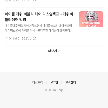
0
0
2021. 6. 27.
버블리헤어 메이플버블리 메이플버블리헤어 메이플버블리
헤어 메이플버블리믹염 메이플스토리버블리믹스염색 메이
플스토리 메이플 엘리스왕국/버블리헤어/메이플버블비/메
메이플 애쉬 버블리 헤어 믹스염색표 - 애쉬버
이플스토리버블비/메이플스토리버블리
블리헤어 믹염
글 내용
메이플애쉬버블리헤어믹스염색 메이플스토리애쉬버블리
헤어믹스염색 메이플애쉬버블리추천 메이플애쉬버블리헤
어믹염추천 메이플헤어추천 메이플믹스염색추천 메이플애
작성시간
0
0
2021. 6. 27.
쉬버블리헤어믹염표 메이플애쉬버블리믹스염색표 메이플
애쉬버블리헤어믹스염색표 애쉬버블리믹염 애쉬버블리헤
어믹염 애쉬버블리헤어믹스염색 애쉬버블리헤어믹스염색
더보기
표 메이플애쉬버블리 메이플애쉬버블리헤어 메이플애쉬버
블리 메이플애쉬버블리헤어 메이플애쉬버블리헤어 메이플
애쉬버블리믹염 메이플스토리버블리믹스염색 메이플스토
리 메이플 엘리스왕국/버블리헤어/메이플버블비/메이플스
토리버블비/메이
의안내
티스토리
로그인
고객센터
© Daum Corp.