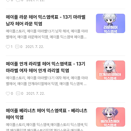
0
0
2021. 7. 22.
리스왕국 메이플스토리엘리스왕국 메이플엘리스왕국 믹스
염색표 메이플스토리 믹스염색표 메이플 믹염 추천 ​메이플
안개 라문헤어 메이플 안개 라문 믹염 메이플스토리안개라
메이플 라문 헤어 믹스염색표 - 13기 마라벨
문헤어믹염, 메이플 안개 라문 헤어믹염, 메이플스토리안
남자 헤어 라문 믹염
개라문믹염 메이플 안개 라문,메이플 안개 라문, 메이플안
글 내용
개 라문헤어 믹스염색표
메이플스토리, 메이플 마라벨13기 남자 헤어, 메이플 마라
벨헤어, 메이플 라문헤어 믹염, 메이플 믹스염색 메이플스
토리 믹스염색 믹염 메이플믹염 메이플스토리믹염 엘리스
작성시간
1
0
2021. 7. 22.
왕국 메이플스토리엘리스왕국 메이플엘리스왕국 믹스염색
표 메이플스토리 믹스염색표 메이플 믹염 추천 ​메이플라문
헤어 메이플라문믹염 메이플스토리라문헤어믹염, 메이플
메이플 안개 라리엘 헤어 믹스염색표 - 13기
라문헤어믹염, 메이플스토리라문헤어믹염, 메이플 라문,메
마라벨 여자 헤어 안개 라리엘 믹염
이플 라문헤어, 메이플라문헤어 믹스염색표
글 내용
메이플스토리, 메이플 마라벨13기 여자 헤어, 메이플 마라
벨헤어, 메이플 안개라리엘헤어 믹염, 메이플 믹스염색 메
이플스토리 믹스염색 믹염 메이플믹염 메이플스토리믹염
작성시간
0
0
2021. 7. 22.
엘리스왕국 메이플스토리엘리스왕국 메이플엘리스왕국 믹
스염색표 메이플스토리 믹스염색표 메이플 믹염 추천 ​메이
플라리엘헤어 메이플안개라리엘믹염 메이플스토리안개라
메이플 베리너츠 헤어 믹스염색표 - 베리너츠
리엘헤어믹염, 메이플 안개 라리엘헤어믹염, 메이플스토리
헤어 믹염
안개 라리엘 헤어믹염, 메이플 안개 라리엘,메이플 안개 라
글 내용
리엘, 메이플안개라리엘헤어 믹스염색표
메이플스토리,메이플 믹스염색,메이플스토리 믹스염색,믹
염,메이플믹염,메이플스토리믹염,엘리스왕국,메이플스토